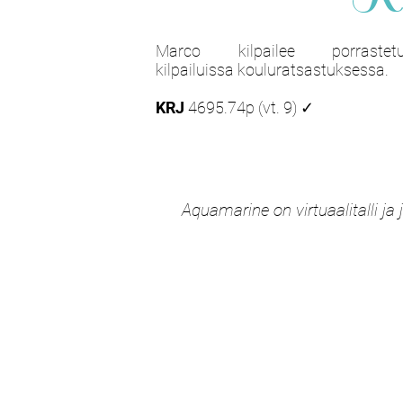
Marco kilpailee porrastetu
kilpailuissa kouluratsastuksessa.
KRJ
4695.74p (vt. 9) ✓
Aquamarine on virtuaalitalli j