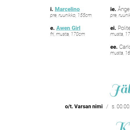
i.
Marcelino
ie.
Ânge
pre, ruunikko, 155cm
pre, ruun
e.
Awen Girl
ei.
Polit
fri, musta, 170cm
musta, 1
ee.
Carl
musta, 1
Jäl
o/t. Varsan nimi
/ s. 00.00
Ki