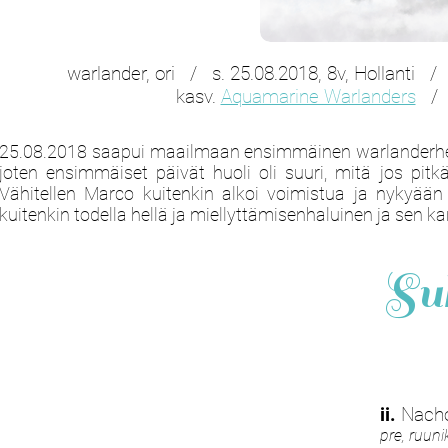
warlander, ori / s. 25.08.2018, 8v, Hollant
kasv.
Aquamarine Warlanders
/ k
25.08.2018 saapui maailmaan ensimmäinen warlanderhevos
joten ensimmäiset päivät huoli oli suuri, mitä jos pit
Vähitellen Marco kuitenkin alkoi voimistua ja nykyään
kuitenkin todella hellä ja miellyttämisenhaluinen ja sen ka
Su
ii.
Nach
pre, ruun