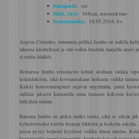
Sukupuoli:
ori
Säkä, väri:
166cm, mustankimo
Syntymäaika:
18.05.2016, 6v
Angren Columbo, tutummin pelkkä Jumbo on todella hellyytt
tahansa käsittellessä ja sitä voikin huoletta harjailla myös 
ei turhia hätiköi.
Hoitaessa Jumbo seisoskelee kiltisti aloillaan vaikka vap
kolahduksista, eikä korvaansakaan hetkauta vaikka tamma me
Kaikki hoitotoimenpiteet sujuvat ongelmitta, paitsi kavio
millään jaksaisi kannatella omia lautasen kokoisia kavioit
hätkähdä mitään.
Ratsuna Jumbo on aluksi melko laiska, eikä se oikein jaksa
kylmäveriseksi todella hienoja liikkeitä ja korkeita askelia.
joissa pysyy helposti kyydissä vaikka ilman satulaa. Koul
hyppäämään pieniä miniesteitä. Jumbolle käy oikeastaan ka