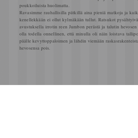
poukkoiluista huolimatta.
Ravasimme rauhallisilla pätkillä aina pieniä matkoja ja kai
kenellekkään ei ollut kylmäkään tullut. Ratsukot pysähtyivät
avustuksella irrotin reen Jumbon perästä ja talutin hevosen t
olla todella onnellinen, että minulla oli näin loistava talli
päälle kevyttoppaloimen ja lähdin viemään raskasrakenteista o
hevosensa pois.