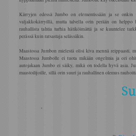
Kärryjen edessä Jumbo on elementissään ja se onkin to
valjakkokärryillä, mutta talvella orin perään on helppo
rauhallista tahtia turhia hätiköimättä ja se kuuntelee ta
perässä kuin ratsastaja selässäkin.
Maastossa Jumbon mielestä olisi kiva mennä reippaasti, mut
Maastossa Jumbolle ei tuota mikään ongelmia ja ori ohit
autojakaan Jumbo ei säiky, mikä on todella hyvä asia. J
maastoilijoille, sillä orin suuri ja rauhallinen olemus rauhoit
Su