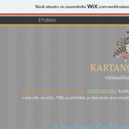
Tämä sivusto on suunniteltu
.com
-verkkosivu
ETUSIVU
KARTAN
virtuaalit
Kartanon hevostila on muuttanut!
UUSI OSOITE!
Kaikk
vanhoille sivuille, VRL:n profiiliin ja ilmoitettu kasvattajil
Angren Colum