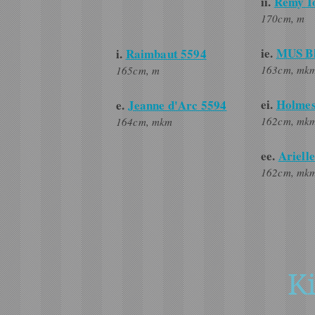
ii.
Rémy I
170cm, m
ie.
MUS Bl
i.
Raimbaut 5594
163cm, mk
165cm, m
ei.
Holmes
e.
Jeanne d'Arc 5594
162cm, mk
164cm, mkm
ee.
Ariell
162cm, mk
Ki