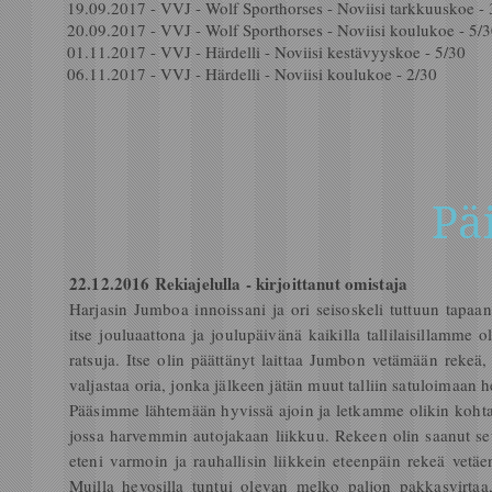
19.09.2017 - VVJ - Wolf Sporthorses - Noviisi tarkkuuskoe - 
20.09.2017 - VVJ - Wolf Sporthorses - Noviisi koulukoe - 5/
01.11.2017 - VVJ - Härdelli - Noviisi kestävyyskoe - 5/30
06.11.2017 - VVJ - Härdelli - Noviisi koulukoe - 2/30
Pä
22.12.2016 Rekiajelulla - kirjoittanut omistaja
Harjasin Jumboa innoissani ja ori seisoskeli tuttuun tapaa
itse jouluaattona ja joulupäivänä kaikilla tallilaisillamme ol
ratsuja. Itse olin päättänyt laittaa Jumbon vetämään rekeä,
valjastaa oria, jonka jälkeen jätän muut talliin satuloimaa
Pääsimme lähtemään hyvissä ajoin ja letkamme olikin kohtala
jossa harvemmin autojakaan liikkuu. Rekeen olin saanut s
eteni varmoin ja rauhallisin liikkein eteenpäin rekeä vetäen
Muilla hevosilla tuntui olevan melko paljon pakkasvirtaa